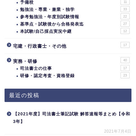
予備校
11
勉強法・専業・兼業・独学
33
参考勉強法・年度別試験情報
22
基準点・試験後から合格発表迄
27
本試験/自己採点実況中継
12
17
宅建・行政書士・その他
40
実務・研修
司法書士の仕事
17
研修・認定考査・資格登録
23
最近の投稿
【2021年度】司法書士筆記試験 解答速報等まとめ【令和
3年】
2021年7月4日