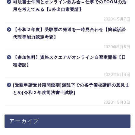
司法書士仲間とオンライン飲み会→仕事でのZOOMの活
用を考えてみる【#外出自粛要請】
2020年5月7日
【令和２年度】受験票の発送を一時見合わせ【簡裁訴訟
代理等能力認定考査】
2020年5月5日
【参加無料】資格スクエアがオンライン自習室開催【日
程増設】
2020年5月4日
[受験申請受付期間延期]混乱下での各予備校講師の意見ま
とめ[令和２年度司法書士試験]
2020年5月3日
アーカイブ