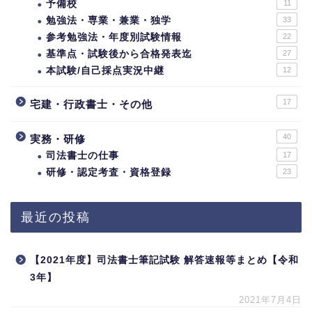
予備校
11
勉強法・専業・兼業・独学
33
参考勉強法・年度別試験情報
22
基準点・試験後から合格発表迄
27
本試験/自己採点実況中継
12
17
宅建・行政書士・その他
40
実務・研修
司法書士の仕事
17
研修・認定考査・資格登録
23
最近の投稿
【2021年度】司法書士筆記試験 解答速報等まとめ【令和
3年】
2021年7月4日