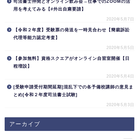
司法書士仲間とオンライン飲み会→仕事でのZOOMの活
用を考えてみる【#外出自粛要請】
2020年5月7日
【令和２年度】受験票の発送を一時見合わせ【簡裁訴訟
代理等能力認定考査】
2020年5月5日
【参加無料】資格スクエアがオンライン自習室開催【日
程増設】
2020年5月4日
[受験申請受付期間延期]混乱下での各予備校講師の意見ま
とめ[令和２年度司法書士試験]
2020年5月3日
アーカイブ