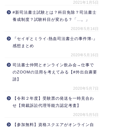
2021年1月5日
#新司法書士試験とは？科目免除？司法書士
養成制度？試験科目が変わる？「…。」
2020年5月14日
『セイギとミライ-熱血司法書士の事件簿-』
感想まとめ
2020年5月16日
司法書士仲間とオンライン飲み会→仕事で
のZOOMの活用を考えてみる【#外出自粛要
請】
2020年5月7日
【令和２年度】受験票の発送を一時見合わ
せ【簡裁訴訟代理等能力認定考査】
2020年5月5日
【参加無料】資格スクエアがオンライン自