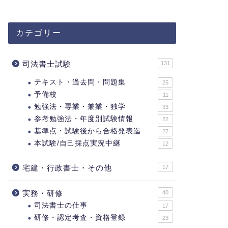
カテゴリー
司法書士試験
131
テキスト・過去問・問題集
25
予備校
11
勉強法・専業・兼業・独学
33
参考勉強法・年度別試験情報
22
基準点・試験後から合格発表迄
27
本試験/自己採点実況中継
12
宅建・行政書士・その他
17
実務・研修
40
司法書士の仕事
17
研修・認定考査・資格登録
23