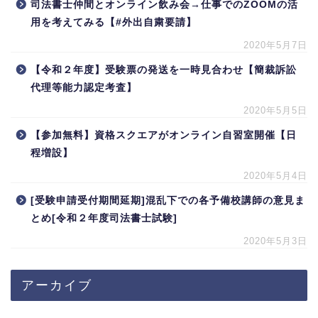
司法書士仲間とオンライン飲み会→仕事でのZOOMの活
用を考えてみる【#外出自粛要請】
2020年5月7日
【令和２年度】受験票の発送を一時見合わせ【簡裁訴訟
代理等能力認定考査】
2020年5月5日
【参加無料】資格スクエアがオンライン自習室開催【日
程増設】
2020年5月4日
[受験申請受付期間延期]混乱下での各予備校講師の意見ま
とめ[令和２年度司法書士試験]
2020年5月3日
アーカイブ