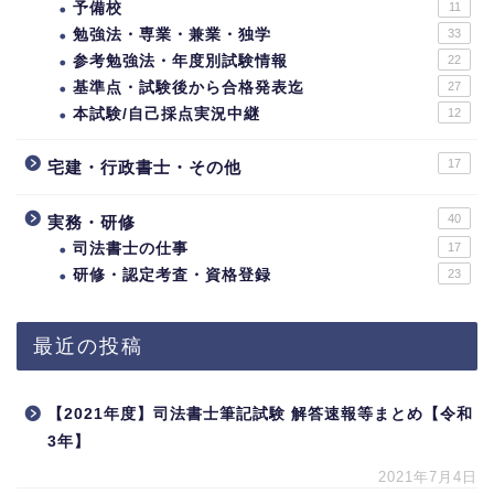
予備校
11
勉強法・専業・兼業・独学
33
参考勉強法・年度別試験情報
22
基準点・試験後から合格発表迄
27
本試験/自己採点実況中継
12
17
宅建・行政書士・その他
40
実務・研修
司法書士の仕事
17
研修・認定考査・資格登録
23
最近の投稿
【2021年度】司法書士筆記試験 解答速報等まとめ【令和
3年】
2021年7月4日