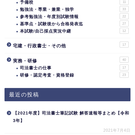
予備校
11
勉強法・専業・兼業・独学
33
参考勉強法・年度別試験情報
22
基準点・試験後から合格発表迄
27
本試験/自己採点実況中継
12
17
宅建・行政書士・その他
40
実務・研修
司法書士の仕事
17
研修・認定考査・資格登録
23
最近の投稿
【2021年度】司法書士筆記試験 解答速報等まとめ【令和
3年】
2021年7月4日