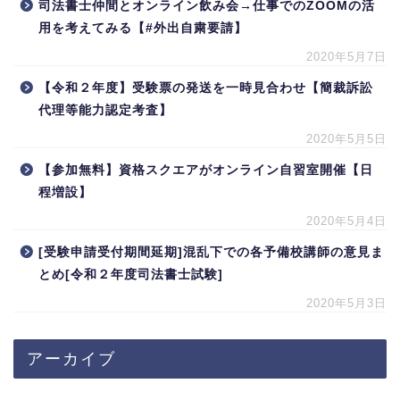
司法書士仲間とオンライン飲み会→仕事でのZOOMの活
用を考えてみる【#外出自粛要請】
2020年5月7日
【令和２年度】受験票の発送を一時見合わせ【簡裁訴訟
代理等能力認定考査】
2020年5月5日
【参加無料】資格スクエアがオンライン自習室開催【日
程増設】
2020年5月4日
[受験申請受付期間延期]混乱下での各予備校講師の意見ま
とめ[令和２年度司法書士試験]
2020年5月3日
アーカイブ