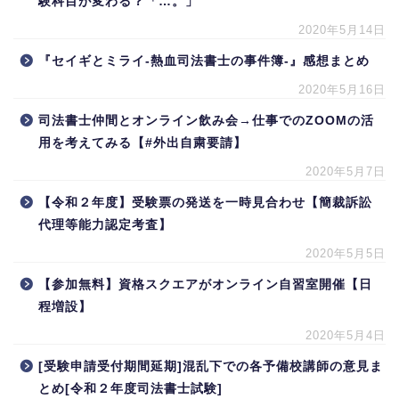
験科目が変わる？「…。」
2020年5月14日
『セイギとミライ-熱血司法書士の事件簿-』感想まとめ
2020年5月16日
司法書士仲間とオンライン飲み会→仕事でのZOOMの活
用を考えてみる【#外出自粛要請】
2020年5月7日
【令和２年度】受験票の発送を一時見合わせ【簡裁訴訟
代理等能力認定考査】
2020年5月5日
【参加無料】資格スクエアがオンライン自習室開催【日
程増設】
2020年5月4日
[受験申請受付期間延期]混乱下での各予備校講師の意見ま
とめ[令和２年度司法書士試験]