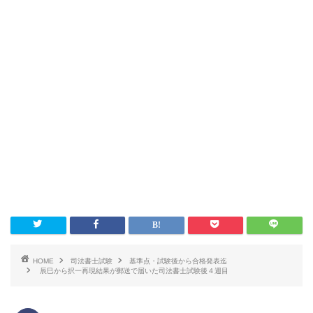
HOME
司法書士試験
基準点・試験後から合格発表迄
辰巳から択一再現結果が郵送で届いた司法書士試験後４週目