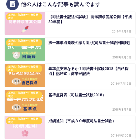
他の人はこんな記事も読んでます
基準点・試験後から合格発
【司法書士記述式試験】 開示請求答案公開【平成
表迄
30年度】
2019年4月4日
基準点・試験後から合格発
択一基準点発表の振り返り[司法書士試験回顧録]
表迄
2018年9月5日
基準点・試験後から合格発
基準点突破なるか？司法書士試験2018【自己採
表迄
点】記述式：商業登記法
2018年7月15日
基準点・試験後から合格発
基準点発表（司法書士試験2018）
表迄
2018年8月7日
基準点・試験後から合格発
成績通知（平成３０年度司法書士試験）
表迄
2018年9月30日