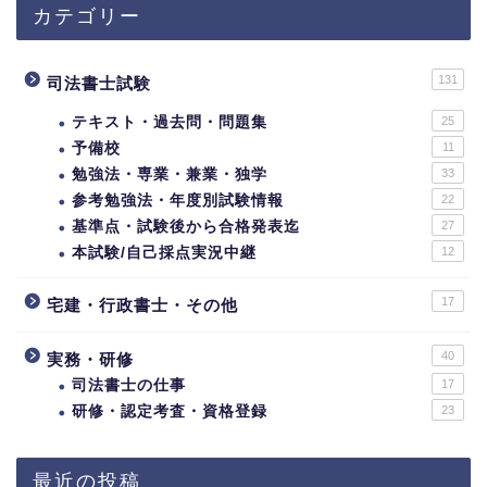
カテゴリー
131
司法書士試験
テキスト・過去問・問題集
25
予備校
11
勉強法・専業・兼業・独学
33
参考勉強法・年度別試験情報
22
基準点・試験後から合格発表迄
27
本試験/自己採点実況中継
12
17
宅建・行政書士・その他
40
実務・研修
司法書士の仕事
17
研修・認定考査・資格登録
23
最近の投稿