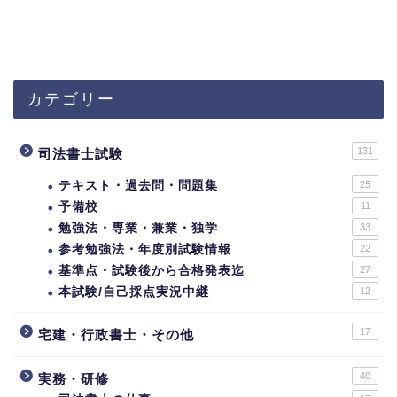
カテゴリー
131
司法書士試験
テキスト・過去問・問題集
25
予備校
11
勉強法・専業・兼業・独学
33
参考勉強法・年度別試験情報
22
基準点・試験後から合格発表迄
27
本試験/自己採点実況中継
12
17
宅建・行政書士・その他
40
実務・研修