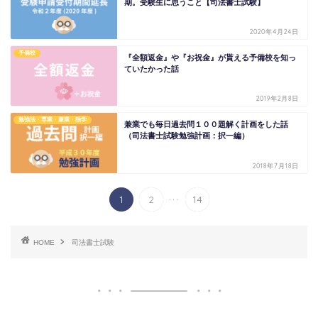
期。受験生に思うこと【司法書士試験】
2020年4月24日
予備校
『全額返金』や『お祝金』が貰える予備校を知っ
ていたかった話
2019年2月8日
勉強法・専業・兼業・独学
兼業でも毎日過去問１００題解く計画をした話
（司法書士試験勉強計画：択一編）
2018年7月18日
...
1
2
14
HOME
司法書士試験