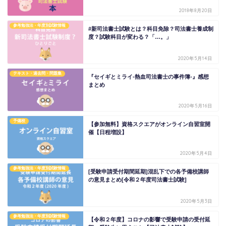
2018年8月20日
参考勉強法・年度別試験情報
#新司法書士試験とは？科目免除？司法書士養成制
度？試験科目が変わる？「…。」
2020年5月14日
テキスト・過去問・問題集
『セイギとミライ-熱血司法書士の事件簿-』感想
まとめ
2020年5月16日
予備校
【参加無料】資格スクエアがオンライン自習室開
催【日程増設】
2020年5月4日
参考勉強法・年度別試験情報
[受験申請受付期間延期]混乱下での各予備校講師
の意見まとめ[令和２年度司法書士試験]
2020年5月3日
参考勉強法・年度別試験情報
【令和２年度】コロナの影響で受験申請の受付延