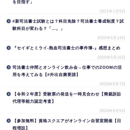
を目指す」
2021年1月5日
#新司法書士試験とは？科目免除？司法書士養成制度？試
験科目が変わる？「…。」
2020年5月14日
『セイギとミライ-熱血司法書士の事件簿-』感想まとめ
2020年5月16日
司法書士仲間とオンライン飲み会→仕事でのZOOMの活
用を考えてみる【#外出自粛要請】
2020年5月7日
【令和２年度】受験票の発送を一時見合わせ【簡裁訴訟
代理等能力認定考査】
2020年5月5日
【参加無料】資格スクエアがオンライン自習室開催【日
程増設】