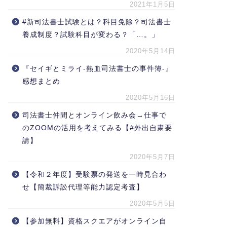
2021年1月5日
#新司法書士試験とは？科目免除？司法書士
養成制度？試験科目が変わる？「…。」
2020年5月14日
『セイギとミライ-熱血司法書士の事件簿-』
感想まとめ
2020年5月16日
司法書士仲間とオンライン飲み会→仕事で
のZOOMの活用を考えてみる【#外出自粛要
請】
2020年5月7日
【令和２年度】受験票の発送を一時見合わ
せ【簡裁訴訟代理等能力認定考査】
2020年5月5日
【参加無料】資格スクエアがオンライン自