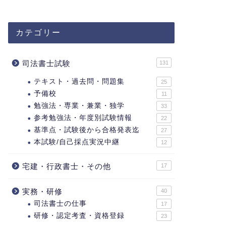
カテゴリー
司法書士試験
131
テキスト・過去問・問題集
25
予備校
11
勉強法・専業・兼業・独学
33
参考勉強法・年度別試験情報
22
基準点・試験後から合格発表迄
27
本試験/自己採点実況中継
12
宅建・行政書士・その他
17
実務・研修
40
司法書士の仕事
17
研修・認定考査・資格登録
23