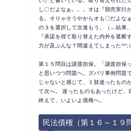
い』
と書いている。取り替えられた
し〇だよなぁ。。。オは『
競売実行
る。
そりゃそうやからオも〇だよな
の３を選択して次進もう。（←結果
『承諾を得て取り替えた内外を遮断
力が及ぶんな？間違えてしまった^
^;
第１５問目は譲渡担保。「譲渡担保
と思いつつ問題へ。ズバリ事例問題
じゃないと感じて、１肢迷ったもの
て次へ。 迷ったものもあったけど、
終えて、いよいよ債権へ。
民法債権（第１６～１９