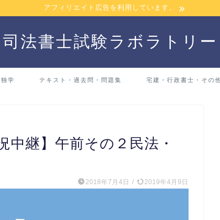
アフィリエイト広告を利用しています。
司法書士試験ラボラトリー
・独学
テキスト・過去問・問題集
宅建・行政書士・その
実況中継】午前その２民法・
2018年7月4日
/
2019年4月9日