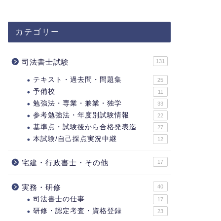
カテゴリー
司法書士試験
131
テキスト・過去問・問題集
25
予備校
11
勉強法・専業・兼業・独学
33
参考勉強法・年度別試験情報
22
基準点・試験後から合格発表迄
27
本試験/自己採点実況中継
12
宅建・行政書士・その他
17
実務・研修
40
司法書士の仕事
17
研修・認定考査・資格登録
23