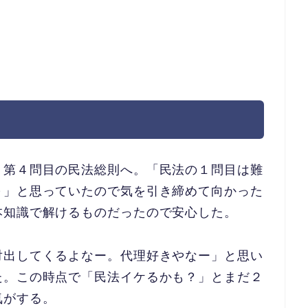
）
、第４問目の民法総則へ。「民
法の１問目は難
～」と思ってい
たので気を引き締めて向かった
本知識で解けるものだったので安心した。
対出してくるよなー。代理好きやなー」と思い
た。この時点で「民法イケるかも？」
とまだ２
気がする。