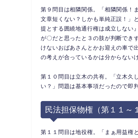
第９問目は相隣関係。「相隣関係！
文章短くない？しかも単純正誤！」
提とする囲繞地通行
権は成立しない
が〇
だと思ったと３の肢が判断でき
けないおばあさんとかお迎えの車で
の考えが合っているかは分からない
第１０問目は立木の共有。「
立木久
い？」
問題は基本事項だったので即
民法担保物権（第１１～
第１１問目は地役権。「まぁ用益権