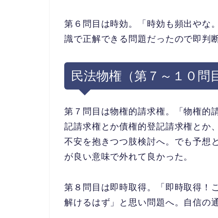
第６問目は時効。「時効も頻出やな
識で正解できる問題だったので即判
民法物権（第７～１０問
第７問目は物権的請求権。「物権的
記請求権とか債権的登記請求権とか
不安を抱きつつ肢検討へ。
でも予想
が良い意味
で外れて良かった。
第８問目は即時取得。「即時取得！
解けるはず」
と思い問題へ。自信の