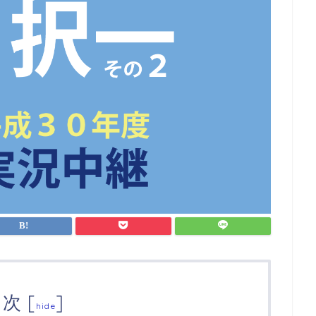
目次
[
]
hide