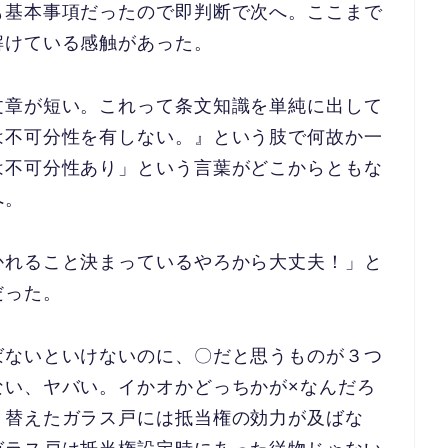
も基本事項だったので即判断で次へ。ここまで
解けている感触があった。
文章が短い。これって条文知識
を単純に出して
は不可分性を有
しない。』という肢で何故か一
は不可分性あり」という言葉がどこからともな
へ。
かれること
決まっているやろから大丈夫！」と
だった。
ばないといけない
のに、〇だと思うものが３つ
な
い、ヤバい。イかオかどっちかが×なんだろ
り替えたガラス戸には抵当権の効力が及ばな