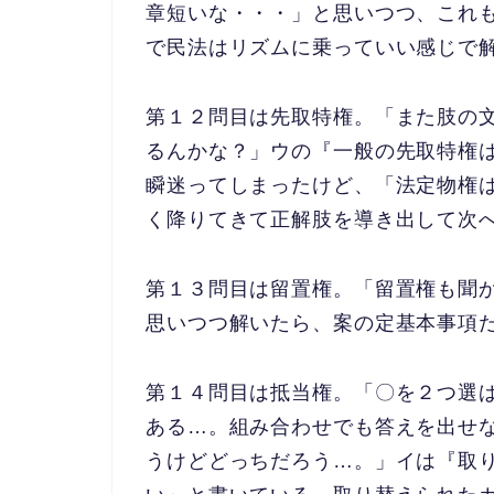
章短いな・・・」と思いつつ、
これ
で民法はリズム
に乗っていい感じで
第１２問目は先取特権。「また肢の
るんかな？」ウの『一般の先取特権
瞬迷ってしまったけど、「法定物権
く降りてきて正解肢
を導き出して次
第１３問目は留置権。「留置権も聞
思いつつ解いたら、案の定基本
事項
第１４問目は抵当権。「〇を２つ選
ある…。組み合わせでも答えを出せ
うけどどっちだろう…
。」イは『取