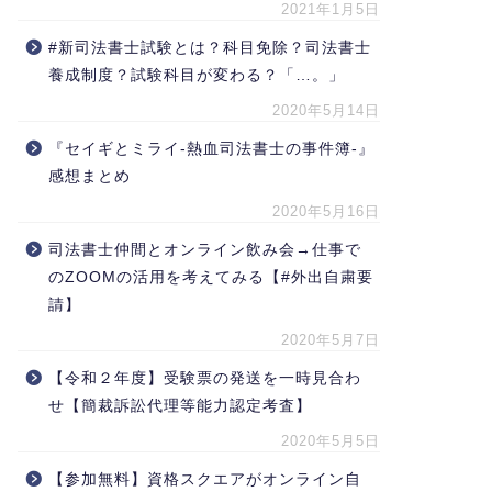
2021年1月5日
#新司法書士試験とは？科目免除？司法書士
養成制度？試験科目が変わる？「…。」
2020年5月14日
『セイギとミライ-熱血司法書士の事件簿-』
感想まとめ
2020年5月16日
司法書士仲間とオンライン飲み会→仕事で
のZOOMの活用を考えてみる【#外出自粛要
請】
2020年5月7日
【令和２年度】受験票の発送を一時見合わ
せ【簡裁訴訟代理等能力認定考査】
2020年5月5日
【参加無料】資格スクエアがオンライン自