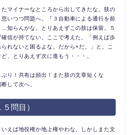
またマイナーなところから出し
てきたな。肢の
と思いつつ問題へ。『３自動車による通行を前
』…知らんがな。とりあえずこの肢は保留。５
ず確信が持てない。ここで考えた。
「例えば歩
出られないと困るよ
な。だから×だ。」と。こ
けど
、とりあえず次に進もう・・・。
しぶり！共有は頻出！また肢の文章短くな
判断して次へ。
１５問目）
といえば地役権か地上権やわな
。しかしまた文