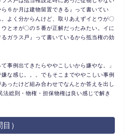
ガラス戸は抵当権設定時にあった従
物じゃない
から６か月は建物留置できる』って書いてい
ぁ。よく分からんけど、
取りあえずイとウが〇
、ウとオ
が〇の５番が正解だったみたい。イに
するガラス戸』
って書いているから抵当権の効
）
って事例出てきたらややこしい
から嫌やな。」
で嫌な感じ。。
。でもそこまでややこしい事例
があったけど組み合わせでなんとか答えを出し
民法総則・物権・
担保物権は良い感じで解き
問目）