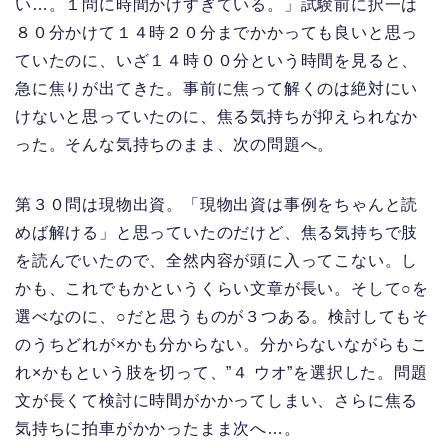
い…。１問に時間かけすぎている。」試験前に択一は
８０分かけて１４時２０分までかかっても良いと思っ
ていたのに、いざ１４時００分という時間を見ると、
急に焦りが出てきた。事前に焦って解くのは絶対にい
けないと思っていたのに、焦る気持ちが抑えられなか
った。そんな気持ちのまま、次の問題へ。
第３０問は現物出資。「現物出資は事例をちゃんと読
めば解ける」と思っていたのだけど、焦る気持ちで肢
を読んでいたので、全然内容が頭に入ってこない。し
かも、これでもかというくらい文章が長い。そして○を
選べなのに、○だと思うものが３つある。検討してもそ
のうちどれが×かも分からない。分からないながらもこ
れ×かもという肢を切って、”４ ウオ”を選択した。問題
文が長くて検討に時間がかかってしまい、さらに焦る
気持ちに拍車がかかったまま次へ…。