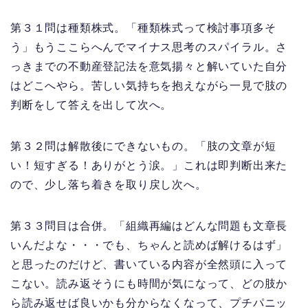
第３１問は種類株式。「種類株式って検討事項多そ
う」もうここらへんでマイナス思考のスパイラル。さ
っきまでの不動産登記法を意気揚々と解いていた自分
はどこへやら。苦しい気持ちを抱えながら一見で肢の
判断をして答えを出して次へ。
第３２問は解散後にできないもの。「肢の文章が短
い！短すぎる！ありがとう涙。」これは即判断出来た
ので、少し落ち着きを取り戻し次へ。
第３３問目は合併。「組織再編はどんな問題も文章長
いんだよな・・・でも、ちゃんと読めば解けるはず」
と思ったのだけど、書いている内容が全然頭に入って
こない。読み返そうにも時間が気になって、どの肢か
ら読み返せば良いかも分からなくなって、プチパニッ