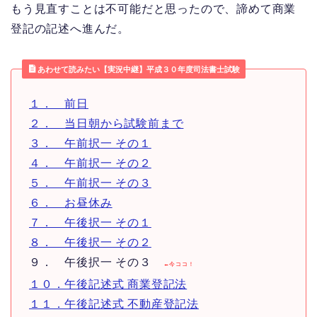
もう見直すことは不可能だと思ったので、諦めて商業
登記の記述へ進んだ。
あわせて読みたい【実況中継】平成３０年度司法書士試験
１． 前日
２． 当日朝から試験前まで
３． 午前択一 その１
４． 午前択一 その２
５． 午前択一 その３
６． お昼休み
７． 午後択一 その１
８． 午後択一 その２
９． 午後択一 その３
←今ココ！
１０．午後記述式 商業登記法
１１．午後記述式 不動産登記法