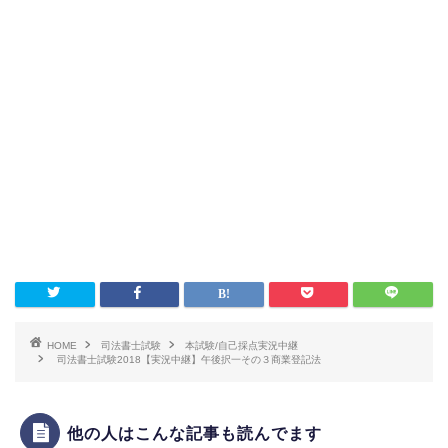
HOME
司法書士試験
本試験/自己採点実況中継
司法書士試験2018【実況中継】午後択一その３商業登記法
他の人はこんな記事も読んでます