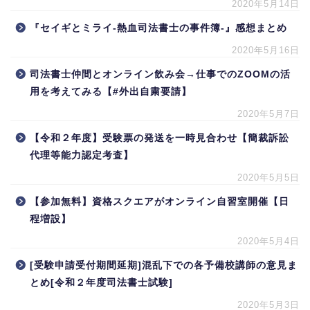
2020年5月14日
『セイギとミライ-熱血司法書士の事件簿-』感想まとめ
2020年5月16日
司法書士仲間とオンライン飲み会→仕事でのZOOMの活
用を考えてみる【#外出自粛要請】
2020年5月7日
【令和２年度】受験票の発送を一時見合わせ【簡裁訴訟
代理等能力認定考査】
2020年5月5日
【参加無料】資格スクエアがオンライン自習室開催【日
程増設】
2020年5月4日
[受験申請受付期間延期]混乱下での各予備校講師の意見ま
とめ[令和２年度司法書士試験]
2020年5月3日