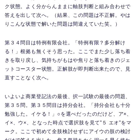
ク状態。よく分からんままに軸肢判断と組み合わせで
答えを出して次へ。（結果、この問題は不正解。やは
りこんな状態で解いた問題は間違えていた笑。）
第３４問目は特例有限会社。「特例有限？多分解け
る！」根拠も無くそう思った。ここでまた少し落ち着
きを取り戻し、気持ちがもはや焦りと落ち着きのジェ
ットコースター状態。正解肢が即判断出来たので、見
直すことなく次へ。
いよいよ商業登記法の最後、択一試験の最後の問題、
第３５問。第３５問目は持分会社。「持分会社も十分
勉強した。イケる！」○を選べだったのだけど、ア×、
イ×、ウ×、となった時点で選択肢を見て”５ エオ”をマ
ーク。ここで初めて全肢検討せずにアイウの肢の検討