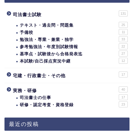
131
司法書士試験
テキスト・過去問・問題集
25
予備校
11
勉強法・専業・兼業・独学
33
参考勉強法・年度別試験情報
22
基準点・試験後から合格発表迄
27
本試験/自己採点実況中継
12
17
宅建・行政書士・その他
40
実務・研修
司法書士の仕事
17
研修・認定考査・資格登録
23
最近の投稿