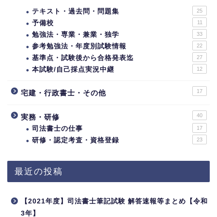
テキスト・過去問・問題集
25
予備校
11
勉強法・専業・兼業・独学
33
参考勉強法・年度別試験情報
22
基準点・試験後から合格発表迄
27
本試験/自己採点実況中継
12
17
宅建・行政書士・その他
40
実務・研修
司法書士の仕事
17
研修・認定考査・資格登録
23
最近の投稿
【2021年度】司法書士筆記試験 解答速報等まとめ【令和
3年】