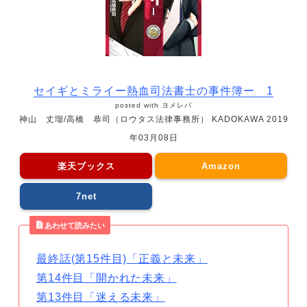
セイギとミライー熱血司法書士の事件簿ー 1
posted with
ヨメレバ
神山 丈瑠/高橋 恭司（ロウタス法律事務所） KADOKAWA 2019
年03月08日
楽天ブックス
Amazon
7net
あわせて読みたい
最終話(第15件目)「正義と未来」
第14件目「開かれた未来」
第13件目「迷える未来」