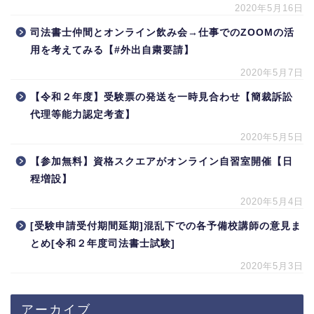
2020年5月16日
司法書士仲間とオンライン飲み会→仕事でのZOOMの活
用を考えてみる【#外出自粛要請】
2020年5月7日
【令和２年度】受験票の発送を一時見合わせ【簡裁訴訟
代理等能力認定考査】
2020年5月5日
【参加無料】資格スクエアがオンライン自習室開催【日
程増設】
2020年5月4日
[受験申請受付期間延期]混乱下での各予備校講師の意見ま
とめ[令和２年度司法書士試験]
2020年5月3日
アーカイブ