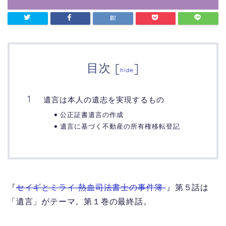
目次
[
]
hide
遺言は本人の遺志を実現するもの
公正証書遺言の作成
遺言に基づく不動産の所有権移転登記
『
セイギとミライ-熱血司法書士の事件簿-
』第５話は
「遺言」がテーマ。第１巻の最終話。