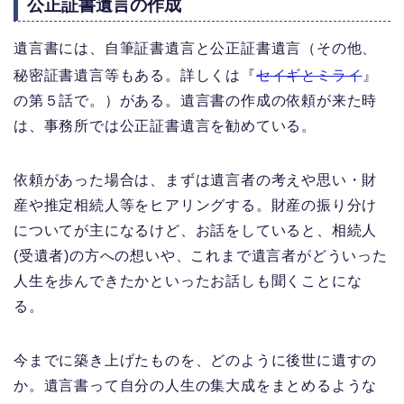
公正証書遺言の作成
遺言書には、自筆証書遺言と公正証書遺言（その他、
秘密証書遺言等もある。詳しくは『
セイギとミライ
』
の第５話で。）がある。遺言書の作成の依頼が来た時
は、事務所では公正証書遺言を勧めている。
依頼があった場合は、まずは遺言者の考えや思い・財
産や推定相続人等をヒアリングする。財産の振り分け
についてが主になるけど、お話をしていると、相続人
(受遺者)の方への想いや、これまで遺言者がどういった
人生を歩んできたかといったお話しも聞くことにな
る。
今までに築き上げたものを、どのように後世に遺すの
か。遺言書って自分の人生の集大成をまとめるような